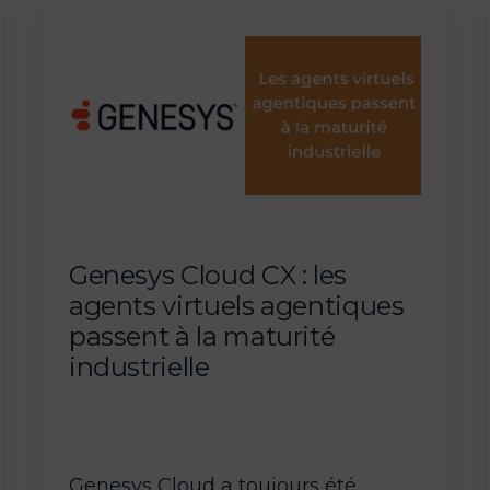
:
fonctions
et
atouts
Genesys Cloud CX : les
agents virtuels agentiques
passent à la maturité
industrielle
Genesys Cloud a toujours été