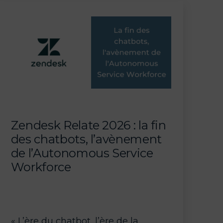
sur
la
«
Resolution
Economy
»
et
l’IA
agentique
Zendesk Relate 2026 : la fin
des chatbots, l’avènement
de l’Autonomous Service
Workforce
« L’ère du chatbot, l’ère de la