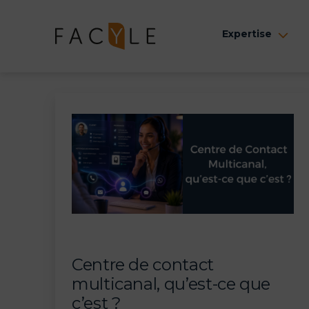
Aller
au
Expertise
Ouv
contenu
le
me
B
l
o
g
Centre de contact
multicanal, qu’est-ce que
c’est ?