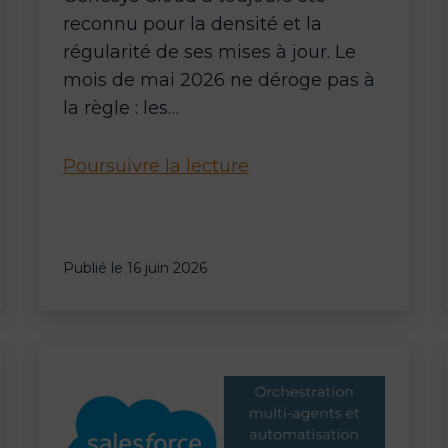
reconnu pour la densité et la
régularité de ses mises à jour. Le
mois de mai 2026 ne déroge pas à
la règle : les…
Genesys
Poursuivre la lecture
Cloud
CX
:
Publié le
16 juin 2026
les
agents
virtuels
agentiques
passent
à
la