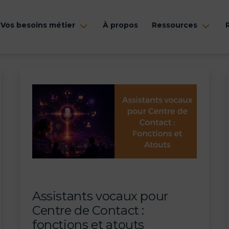
Vos besoins métier
À propos
Ressources
rir
Ouvrir
Ouvr
le
le
nu
menu
men
Assistants vocaux pour
Centre de Contact :
fonctions et atouts