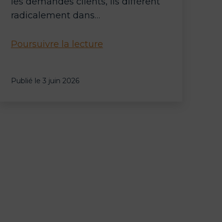
les demandes clients, ils diffèrent
radicalement dans…
Agent
Poursuivre la lecture
IA
vs
Publié le
3 juin 2026
chatbot
:
quelle
solution
choisir
pour
votre
entreprise
?