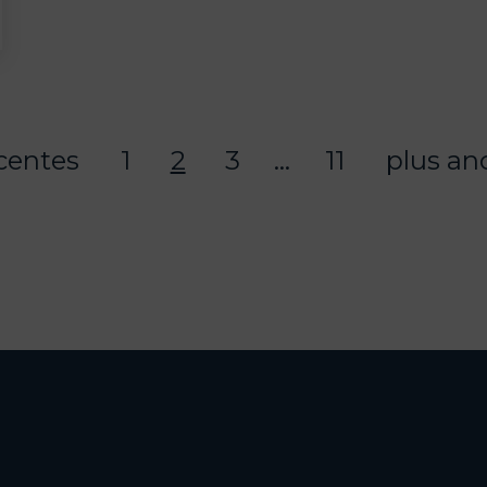
écentes
1
2
3
…
11
plus an