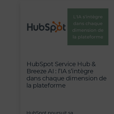
ce
que
c’est
?
HubSpot Service Hub &
Breeze AI : l’IA s’intègre
dans chaque dimension de
la plateforme
HubSpot poursuit sa