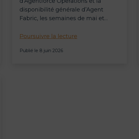
d’Agentforce Operations et la
disponibilité générale d’Agent
Fabric, les semaines de mai et…
Salesforce
Poursuivre la lecture
Agentforce
Publié le
8 juin 2026
:
orchestration
multi-
agents
et
automatisation
back-
office
au
programme