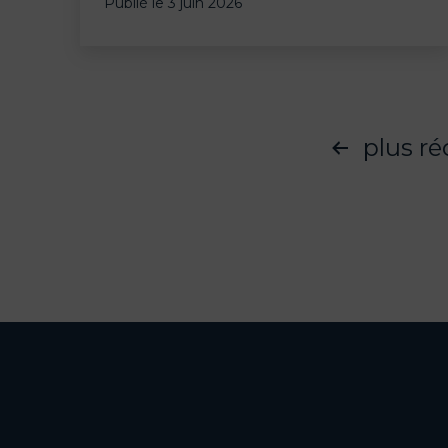
Publié le
3 juin 2026
personnalisée
:
Les
avantages
plus r
Pagination
des
publications