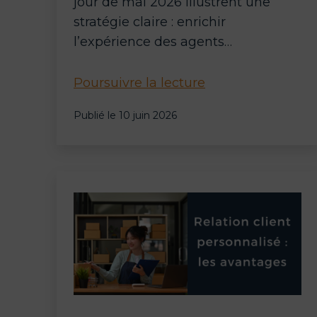
jour de mai 2026 illustrent une
stratégie claire : enrichir
l’expérience des agents…
Amazon
Poursuivre la lecture
Connect
Publié le
10 juin 2026
:
l’IA
agentique
s’impose
dans
les
opérations
de
service
client