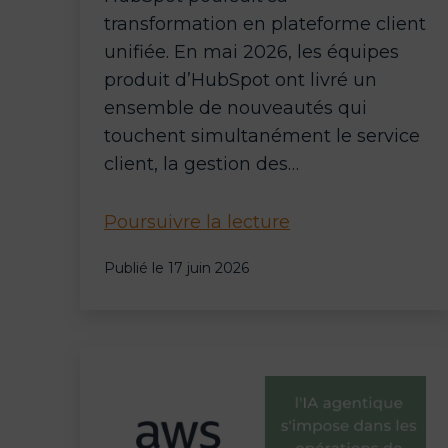
transformation en plateforme client
unifiée. En mai 2026, les équipes
produit d’HubSpot ont livré un
ensemble de nouveautés qui
touchent simultanément le service
client, la gestion des…
HubSpot
Poursuivre la lecture
Service
Publié le
17 juin 2026
Hub
&
Breeze
AI
:
l’IA
s’intègre