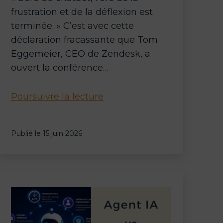
frustration et de la déflexion est
terminée. » C’est avec cette
déclaration fracassante que Tom
Eggemeier, CEO de Zendesk, a
ouvert la conférence…
Zendesk
Poursuivre la lecture
Relate
2026
Publié le
15 juin 2026
:
la
fin
des
chatbots,
l’avènement
de