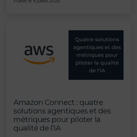
Publié le
9 juillet 2026
AI
:
workflows
générés
en
langage
naturel
et
agents
connectés
à
G2,
Amazon Connect : quatre
Linear,
solutions agentiques et des
Gong
métriques pour piloter la
et
qualité de l’IA
Amplitude