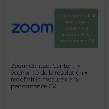
unique
d’agents
IA,
l’e-
mail
agentique
et
la
fin
des
Zoom Contact Center : l’«
paliers
économie de la résolution »
«
redéfinit la mesure de la
Essential
performance CX
/
Advanced
»