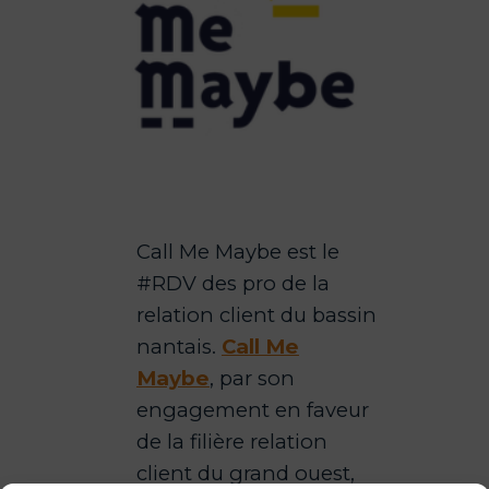
Call Me Maybe est le
#RDV des pro de la
relation client du bassin
nantais.
Call Me
Maybe
, par son
engagement en faveur
de la filière relation
client du grand ouest,