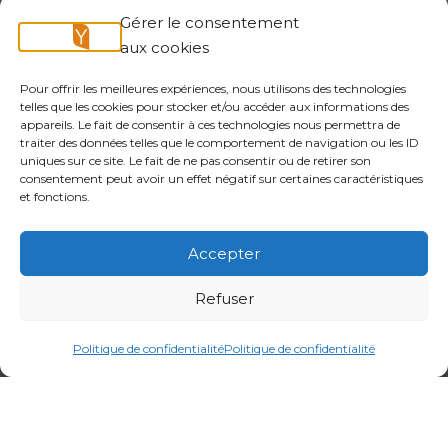
est un acteur
Gérer le consentement
incontournable.
aux cookies
Pour offrir les meilleures expériences, nous utilisons des technologies
telles que les cookies pour stocker et/ou accéder aux informations des
appareils. Le fait de consentir à ces technologies nous permettra de
traiter des données telles que le comportement de navigation ou les ID
uniques sur ce site. Le fait de ne pas consentir ou de retirer son
consentement peut avoir un effet négatif sur certaines caractéristiques
et fonctions.
Accepter
Refuser
Politique de confidentialité
Politique de confidentialité
Association pour le
digital et l’IT en région