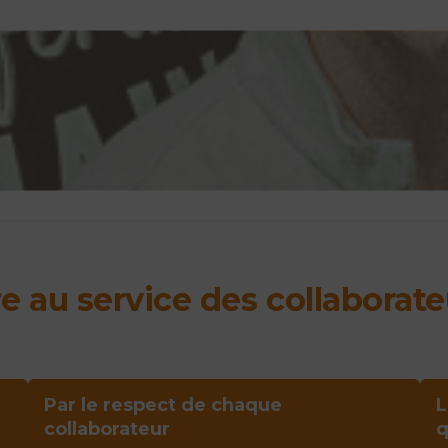
re au service des collaborate
Par le respect de chaque
L
collaborateur
q