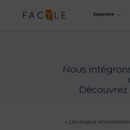
Aller
au
Expertise
Ouv
contenu
le
me
Nous intégrons
Découvrez
« Les enjeux environneme