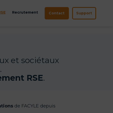
RSE
Recrutement
Contact
Support
ir
u
ux et sociétaux
.
ement RSE
.
tions
de FACYLE depuis