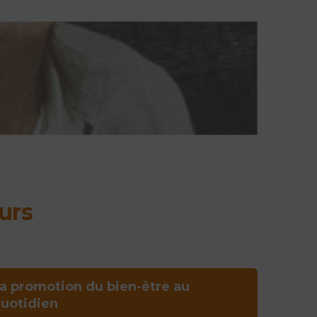
urs
a promotion du bien-être au
uotidien