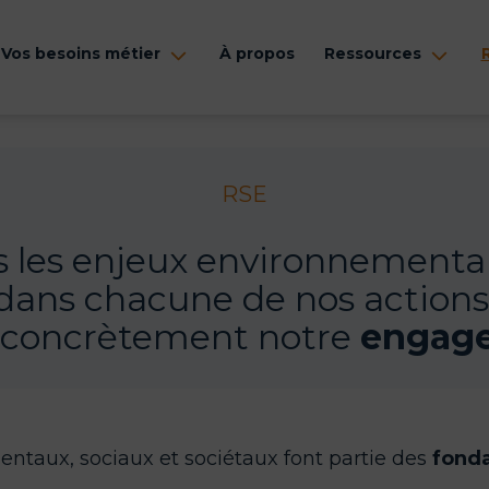
Vos besoins métier
À propos
Ressources
rir
Ouvrir
Ouvr
le
le
nu
menu
men
RSE
 les enjeux environnementa
dans chacune de nos actions
 concrètement notre
engag
ntaux, sociaux et sociétaux font partie des
fonda