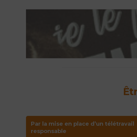
Êt
Par la mise en place d’un télétravail
responsable