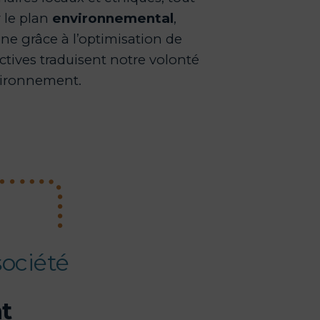
 le plan
environnemental
,
e grâce à l’optimisation de
ectives traduisent notre volonté
nvironnement.
société
nt