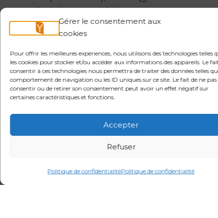
de tickets produit), Gong
Gérer le consentement aux
(analyse de conversations
cookies
commerciales) et Amplitude
(analytics produit) le tout via des
Pour offrir les meilleures expériences, nous utilisons des technologies telles 
les cookies pour stocker et/ou accéder aux informations des appareils. Le fai
instructions en langage naturel.
consentir à ces technologies nous permettra de traiter des données telles qu
comportement de navigation ou les ID uniques sur ce site. Le fait de ne pas
consentir ou de retirer son consentement peut avoir un effet négatif sur
Concrètement, un agent Breeze
certaines caractéristiques et fonctions.
peut rechercher des avis
concurrents sur G2, créer un
Accepter
ticket Linear pour un bug
Refuser
identifié, analyser
l’enregistrement d’une
Politique de confidentialité
Politique de confidentialité
conversation dans Gong et
requêter une métrique
Amplitude, le tout dans une