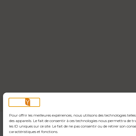
Pour offrir les meilleures expériences, nous utilisons des technologies tell
des appareils. Le fait de consentir à ces technologies nous permettra de 
les ID uniques sur ce site. Le fait de ne pas consentir ou de retirer son co
caractéristiques et fonctions.