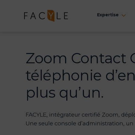
Aller
au
Expertise
Ouv
contenu
le
me
Zoom Contact C
téléphonie d’ent
plus qu’un.
FACYLE, intégrateur certifié Zoom, dép
Une seule console d’administration, un 