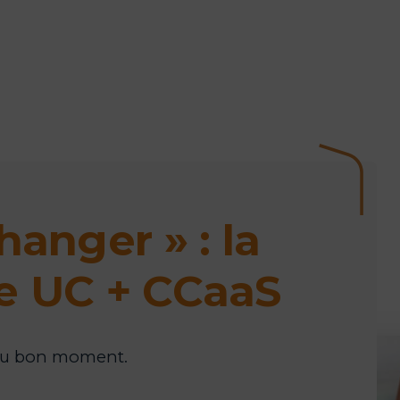
anger » : la
e UC + CCaaS