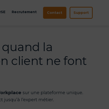
RSE
Recrutement
Contact
Support
ir
u
 quand la
on client ne font
orkplace
sur une plateforme unique.
 jusqu’à l’expert métier.