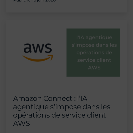
Publié le
15 juin 2026
2026
:
la
fin
des
chatbots,
l’avènement
de
l’Autonomous
Service
Workforce
Amazon Connect : l’IA
agentique s’impose dans les
opérations de service client
AWS