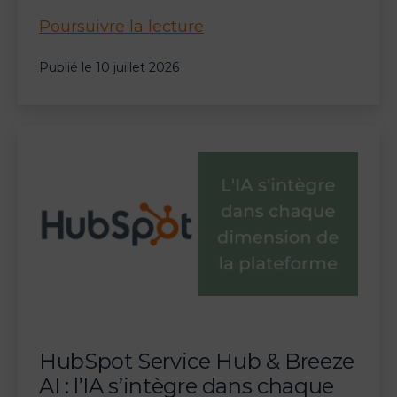
Salesforce
Poursuivre la lecture
Summer
Publié le
10 juillet 2026
’26
:
Service
Cloud
devient
Agentforce
Service
et
passe
à
l’orchestration
multi-
HubSpot Service Hub & Breeze
agents
AI : l’IA s’intègre dans chaque