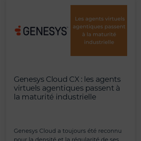
AI
:
l’IA
s’intègre
dans
chaque
dimension
de
la
Genesys Cloud CX : les agents
plateforme
virtuels agentiques passent à
la maturité industrielle
Genesys Cloud a toujours été reconnu
pour la densité et la régularité de ses