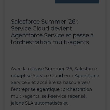
la
fin
des
Salesforce Summer ’26 :
paliers
Service Cloud devient
«
Agentforce Service et passe à
Essential
l’orchestration multi-agents
/
Advanced
»
Avec la release Summer ’26, Salesforce
rebaptise Service Cloud en « Agentforce
Service » et accélère sa bascule vers
l’entreprise agentique : orchestration
multi-agents, self-service repensé,
jalons SLA automatisés et…