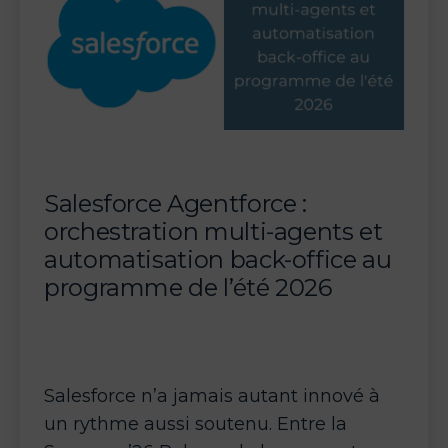
les
opérations
de
service
client
AWS
Salesforce Agentforce :
orchestration multi-agents et
automatisation back-office au
programme de l’été 2026
Salesforce n’a jamais autant innové à
un rythme aussi soutenu. Entre la