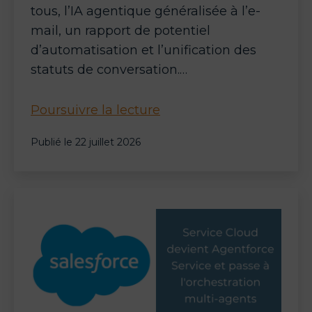
tous, l’IA agentique généralisée à l’e-
mail, un rapport de potentiel
d’automatisation et l’unification des
statuts de conversation.…
Zendesk
Poursuivre la lecture
:
Publié le
22 juillet 2026
un
modèle
unique
d’agents
IA,
l’e-
mail
agentique
et