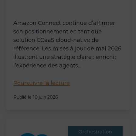
Amazon Connect continue d’affirmer
son positionnement en tant que
solution CCaaS cloud-native de
référence. Les mises à jour de mai 2026
illustrent une stratégie claire : enrichir
l’expérience des agents…
Amazon
Poursuivre la lecture
Connect
Publié le
10 juin 2026
:
l’IA
agentique
s’impose
dans