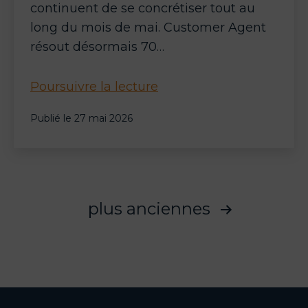
continuent de se concrétiser tout au
long du mois de mai. Customer Agent
résout désormais 70…
HubSpot
Poursuivre la lecture
Service
Publié le
27 mai 2026
Hub
&
Breeze
AI
:
plus anciennes
le
Pagination
Spring
des
Spotlight
2026
publications
redéfinit