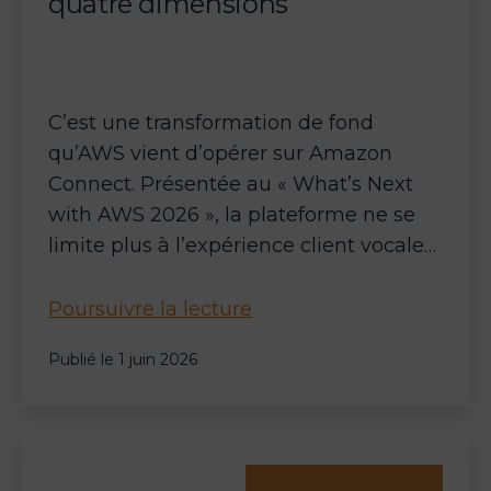
quatre dimensions
C’est une transformation de fond
qu’AWS vient d’opérer sur Amazon
Connect. Présentée au « What’s Next
with AWS 2026 », la plateforme ne se
limite plus à l’expérience client vocale…
Amazon
Poursuivre la lecture
Connect
Publié le
1 juin 2026
:
d’une
solution
CCaaS