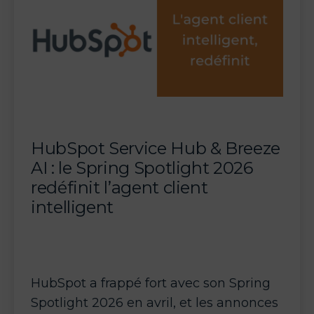
à
un
écosystème
IA
agentique
à
quatre
dimensions
HubSpot Service Hub & Breeze
AI : le Spring Spotlight 2026
redéfinit l’agent client
intelligent
HubSpot a frappé fort avec son Spring
Spotlight 2026 en avril, et les annonces