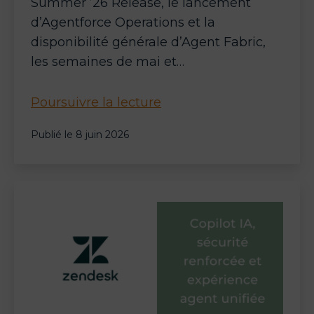
Summer ’26 Release, le lancement
d’Agentforce Operations et la
disponibilité générale d’Agent Fabric,
les semaines de mai et…
Salesforce
Poursuivre la lecture
Agentforce
Publié le
8 juin 2026
:
orchestration
multi-
agents
et
automatisation
back-
office
au