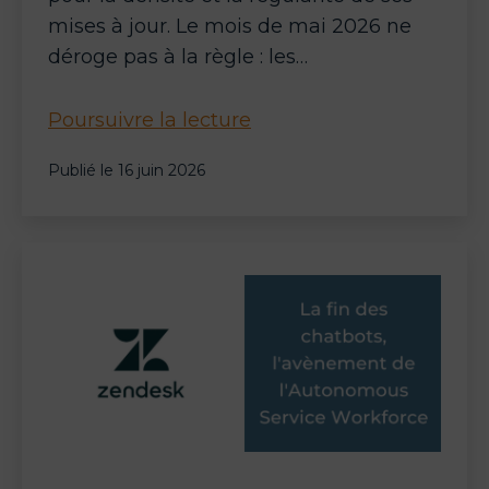
mises à jour. Le mois de mai 2026 ne
déroge pas à la règle : les…
Genesys
Poursuivre la lecture
Cloud
Publié le
16 juin 2026
CX
:
les
agents
virtuels
agentiques
passent
à
la
maturité
industrielle