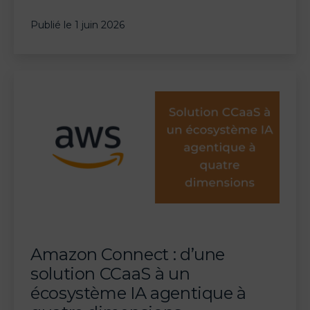
mai
Publié le
1 juin 2026
2026
:
Copilot
IA,
sécurité
renforcée
et
expérience
agent
unifiée
Amazon Connect : d’une
solution CCaaS à un
écosystème IA agentique à