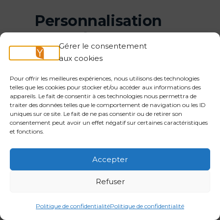
Personnalisation
avancée : comment
Gérer le consentement
l’IA transforme le
aux cookies
parcours client
Pour offrir les meilleures expériences, nous utilisons des technologies
telles que les cookies pour stocker et/ou accéder aux informations des
appareils. Le fait de consentir à ces technologies nous permettra de
La personnalisation est devenue
traiter des données telles que le comportement de navigation ou les ID
uniques sur ce site. Le fait de ne pas consentir ou de retirer son
une attente de base pour les
consentement peut avoir un effet négatif sur certaines caractéristiques
consommateurs modernes :
et fonctions.
selon plusieurs études récentes,
Accepter
plus de 70 % des clients
s’attendent à ce qu’une
Refuser
entreprise connaisse leur
historique et adapte ses
Politique de confidentialité
Politique de confidentialité
interactions en conséquence.