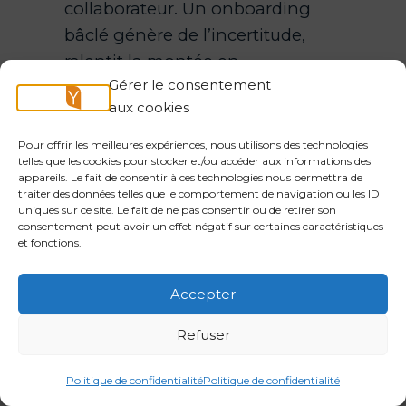
collaborateur. Un onboarding
bâclé génère de l’incertitude,
ralentit la montée en
Gérer le consentement
compétences et augmente
aux cookies
significativement le risque de
départ prématuré. À l’inverse, un
Pour offrir les meilleures expériences, nous utilisons des technologies
telles que les cookies pour stocker et/ou accéder aux informations des
parcours d’intégration structuré,
appareils. Le fait de consentir à ces technologies nous permettra de
qui combine formation aux
traiter des données telles que le comportement de navigation ou les ID
uniques sur ce site. Le fait de ne pas consentir ou de retirer son
outils, présentation des
consentement peut avoir un effet négatif sur certaines caractéristiques
processus internes, identification
et fonctions.
d’un référent et fixation
Accepter
d’objectifs progressifs, permet à
un nouveau collaborateur d’être
Refuser
opérationnel plus vite tout en se
sentant réellement accueilli.
Politique de confidentialité
Politique de confidentialité